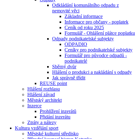
Odkládání komunálního odpadu z
nemovité věci
Základní informace
Informace pro občany - poplatek
Ceník od roku 2025
Formulář - Ohlášení plátce poplatku
Odpady podnikatelské subjekty
ODPADIO
Ceníky pro podnikatelské subjekty
Formulář pro původce odpadů -
podnikatelé
Sběrný dvůr
Hlášení o produkci a nakládání s odpady
Jak správně třídit
REUSE point
Hlášení rozhlasu
Hlášení závad
Městský architekt
Inzerce
Prohlížení inzerátů
Přidání inzerátu
Ztráty a nálezy
Kultura vzdělání sport
Městské kulturní středisko