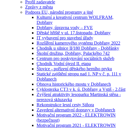
Profil zadavatele
Zprávy z města
Podpora EU, národní programy a jiné
Kulturní a kreativní centrum WOLFRAM,
Dobřany
Dobřany, úpravna vody – FVE
Dětské hřiště v ul. 17.listopadu, Dobřany
IT vybavení pro stavební úřady
Rozšíření kamerového systému Dobřany 2022
Chodník u silnice II⁄180 Dobřany - Dobřánky
Školní družina, Dobřany, Palackého 742
Centrum pro poskytování sociálních služeb
Chodník Vodní újezd II. etapa
Šlovice - pořízení dětského herního prvku
Statické zajištění stropu nad 1. NP v č. p. 111 v
Dobřanech
Obnova historického mostu v Dobřanech
Cyklostezka CT3 v k. ú. Dobřany a Vstiš - 2.část
Zvýšení atraktivity lesoparku Martinská stěna -
nerezová skluzavka
Rekonstrukce lesní cesty Siňora
Zavedení alternativní dopravy v Dobřanech
Motivační program 2022 - ELEKTROWIN
(bezpečnost)
Motivační program 2021 - ELEKTROWIN