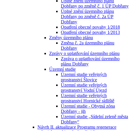
Úplné znění územního plánu
Dobřany po změně č. 1 ÚP Dobřany
Úplné znění územního plánu
Dobřany po změně č. 2a ÚP
Dobřany
Opatření obecné povahy 1⁄2018
Opatření obecné povahy 1⁄2013
Změny územního plánu
Změna č. 2a územního plánu
Dobřany
Zprávy o uplatňování územního plánu
Zpráva o uplatňování územního
plánu Dobřany
Územní studie
Územní studie veřejných
prostranství Šlovice
Územní studie veřejných
prostranství Vodní Újezd
Územní studie veřejných
prostranství Hornické sídliště
Územní studie - Obytná zóna
Dobřany - jih
Územní studie „Sídelní zeleně města
Dobřany“
Návrh II. aktualizace Programu regenerace