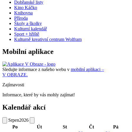
Dobřanské listy
Kino Káčko
Knihovna
Příroda
Školy a školky
Kulturní kalendář
Sport + hřiště
Kulturně kreativní centrum Wolfram
Mobilní aplikace
Sledujte informace z našeho webu v
mobilní aplikaci –
V OBRAZE.
Zajímavosti
Informace, které by vás mohly zajímat!
Kalendář akcí
Srpen
2026
Po
Út
St
Čt
Pá