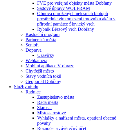
FVE pro veřejné objekty města Dobřany
Sadové úpravy WOLFRAM
Obnova ohrožených nelesních biotopů
prostřednictvím omezení trnovníku akátu v
přírodní památce Šlovický vrch
Rybník Březový vrch Dobřany
Kastrační program
Partnerská města
Senioři
Doprava
Uzavírky
Webkamera
Mobilní aplikace V obraze
Chytřejší město
Stavy vodních toků
Geoportál Dobřany
Služby úřadu
Radnice
Zastupitelstvo města
Rada města
Starosta
Místostarostové
Vyhlášky a nařízení města, opatření obecné
povahy
Rozpočet a závěrečný účet