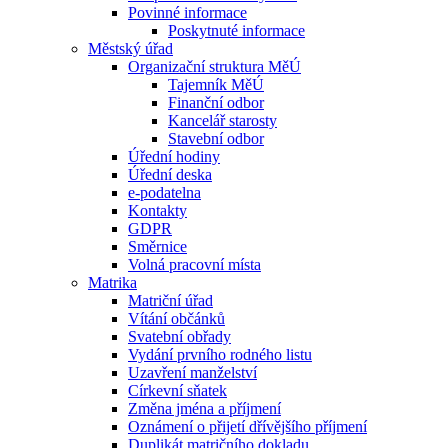
Povinné informace
Poskytnuté informace
Městský úřad
Organizační struktura MěÚ
Tajemník MěÚ
Finanční odbor
Kancelář starosty
Stavební odbor
Úřední hodiny
Úřední deska
e-podatelna
Kontakty
GDPR
Směrnice
Volná pracovní místa
Matrika
Matriční úřad
Vítání občánků
Svatební obřady
Vydání prvního rodného listu
Uzavření manželství
Církevní sňatek
Změna jména a příjmení
Oznámení o přijetí dřívějšího příjmení
Duplikát matričního dokladu