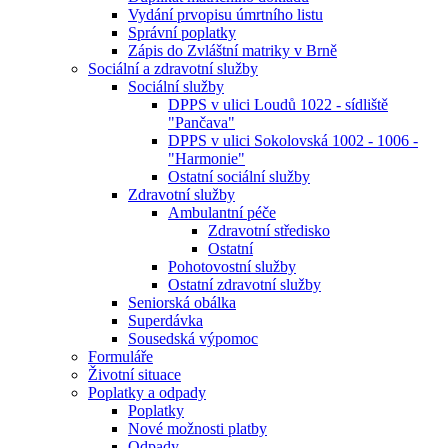
Vydání prvopisu úmrtního listu
Správní poplatky
Zápis do Zvláštní matriky v Brně
Sociální a zdravotní služby
Sociální služby
DPPS v ulici Loudů 1022 - sídliště
"Pančava"
DPPS v ulici Sokolovská 1002 - 1006 -
"Harmonie"
Ostatní sociální služby
Zdravotní služby
Ambulantní péče
Zdravotní středisko
Ostatní
Pohotovostní služby
Ostatní zdravotní služby
Seniorská obálka
Superdávka
Sousedská výpomoc
Formuláře
Životní situace
Poplatky a odpady
Poplatky
Nové možnosti platby
Odpady