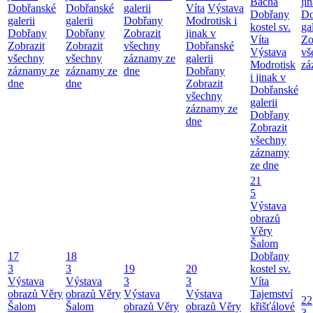
Bacha
ji
Dobřanské
Dobřanské
galerii
Víta
Výstava
Dobřany
Do
galerii
galerii
Dobřany
Modrotisk i
kostel sv.
ga
Dobřany
Dobřany
Zobrazit
jinak v
Víta
Zo
Zobrazit
Zobrazit
všechny
Dobřanské
Výstava
vš
všechny
všechny
záznamy ze
galerii
Modrotisk
zá
záznamy ze
záznamy ze
dne
Dobřany
i jinak v
dne
dne
Zobrazit
Dobřanské
všechny
galerii
záznamy ze
Dobřany
dne
Zobrazit
všechny
záznamy
ze dne
21
5
Výstava
obrazů
Věry
Šalom
17
18
Dobřany
3
3
19
20
kostel sv.
Výstava
Výstava
3
3
Víta
obrazů Věry
obrazů Věry
Výstava
Výstava
Tajemství
22
Šalom
Šalom
obrazů Věry
obrazů Věry
křišťálové
3