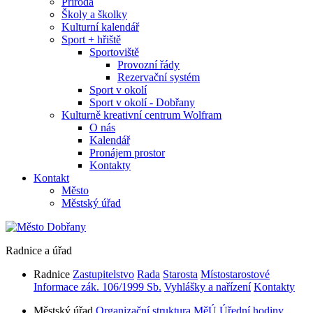
Příroda
Školy a školky
Kulturní kalendář
Sport + hřiště
Sportoviště
Provozní řády
Rezervační systém
Sport v okolí
Sport v okolí - Dobřany
Kulturně kreativní centrum Wolfram
O nás
Kalendář
Pronájem prostor
Kontakty
Kontakt
Město
Městský úřad
Radnice a úřad
Radnice
Zastupitelstvo
Rada
Starosta
Místostarostové
Informace zák. 106/1999 Sb.
Vyhlášky a nařízení
Kontakty
Městský úřad
Organizační struktura MěÚ
Úřední hodiny