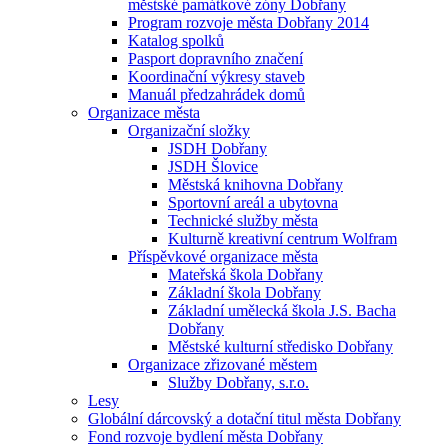
městské památkové zóny Dobřany
Program rozvoje města Dobřany 2014
Katalog spolků
Pasport dopravního značení
Koordinační výkresy staveb
Manuál předzahrádek domů
Organizace města
Organizační složky
JSDH Dobřany
JSDH Šlovice
Městská knihovna Dobřany
Sportovní areál a ubytovna
Technické služby města
Kulturně kreativní centrum Wolfram
Příspěvkové organizace města
Mateřská škola Dobřany
Základní škola Dobřany
Základní umělecká škola J.S. Bacha
Dobřany
Městské kulturní středisko Dobřany
Organizace zřizované městem
Služby Dobřany, s.r.o.
Lesy
Globální dárcovský a dotační titul města Dobřany
Fond rozvoje bydlení města Dobřany