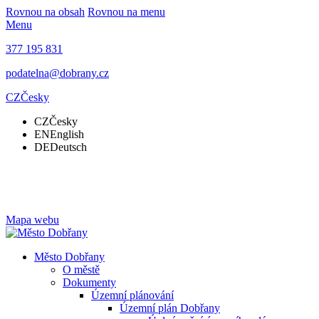
Rovnou na obsah
Rovnou na menu
Menu
377 195 831
podatelna@dobrany.cz
CZ
Česky
CZ
Česky
EN
English
DE
Deutsch
Mapa webu
Město Dobřany
O městě
Dokumenty
Územní plánování
Územní plán Dobřany