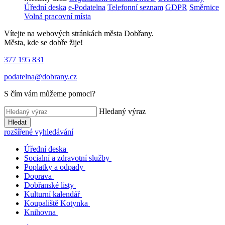
Úřední deska
e-Podatelna
Telefonní seznam
GDPR
Směrnice
Volná pracovní místa
Vítejte na webových stránkách města Dobřany.
Města, kde se dobře žije!
377 195 831
podatelna@dobrany.cz
S čím vám můžeme pomoci?
Hledaný výraz
Hledat
rozšířené vyhledávání
Úřední deska
Socialní a zdravotní služby
Poplatky a odpady
Doprava
Dobřanské listy
Kulturní kalendář
Koupaliště Kotynka
Knihovna