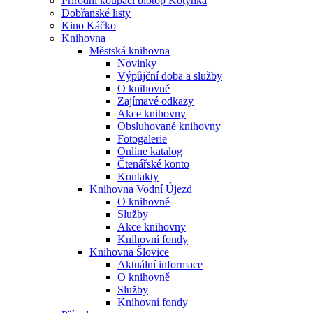
Přírodní koupací biotop Kotynka
Dobřanské listy
Kino Káčko
Knihovna
Městská knihovna
Novinky
Výpůjční doba a služby
O knihovně
Zajímavé odkazy
Akce knihovny
Obsluhované knihovny
Fotogalerie
Online katalog
Čtenářské konto
Kontakty
Knihovna Vodní Újezd
O knihovně
Služby
Akce knihovny
Knihovní fondy
Knihovna Šlovice
Aktuální informace
O knihovně
Služby
Knihovní fondy