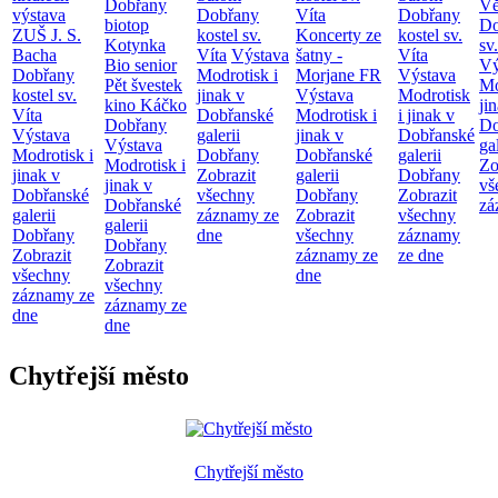
Dobřany
Vě
výstava
Dobřany
Víta
Dobřany
biotop
Do
ZUŠ J. S.
kostel sv.
Koncerty ze
kostel sv.
Kotynka
sv
Bacha
Víta
Výstava
šatny -
Víta
Bio senior
Vý
Dobřany
Modrotisk i
Morjane FR
Výstava
Pět švestek
Mo
kostel sv.
jinak v
Výstava
Modrotisk
kino Káčko
ji
Víta
Dobřanské
Modrotisk i
i jinak v
Dobřany
Do
Výstava
galerii
jinak v
Dobřanské
Výstava
ga
Modrotisk i
Dobřany
Dobřanské
galerii
Modrotisk i
Zo
jinak v
Zobrazit
galerii
Dobřany
jinak v
vš
Dobřanské
všechny
Dobřany
Zobrazit
Dobřanské
zá
galerii
záznamy ze
Zobrazit
všechny
galerii
Dobřany
dne
všechny
záznamy
Dobřany
Zobrazit
záznamy ze
ze dne
Zobrazit
všechny
dne
všechny
záznamy ze
záznamy ze
dne
dne
Chytřejší město
Chytřejší město