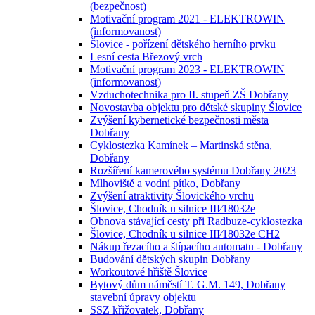
(bezpečnost)
Motivační program 2021 - ELEKTROWIN
(informovanost)
Šlovice - pořízení dětského herního prvku
Lesní cesta Březový vrch
Motivační program 2023 - ELEKTROWIN
(informovanost)
Vzduchotechnika pro II. stupeň ZŠ Dobřany
Novostavba objektu pro dětské skupiny Šlovice
Zvýšení kybernetické bezpečnosti města
Dobřany
Cyklostezka Kamínek – Martinská stěna,
Dobřany
Rozšíření kamerového systému Dobřany 2023
Mlhoviště a vodní pítko, Dobřany
Zvýšení atraktivity Šlovického vrchu
Šlovice, Chodník u silnice III⁄18032e
Obnova stávající cesty při Radbuze-cyklostezka
Šlovice, Chodník u silnice III⁄18032e CH2
Nákup řezacího a štípacího automatu - Dobřany
Budování dětských skupin Dobřany
Workoutové hřiště Šlovice
Bytový dům náměstí T. G.M. 149, Dobřany
stavební úpravy objektu
SSZ křižovatek, Dobřany