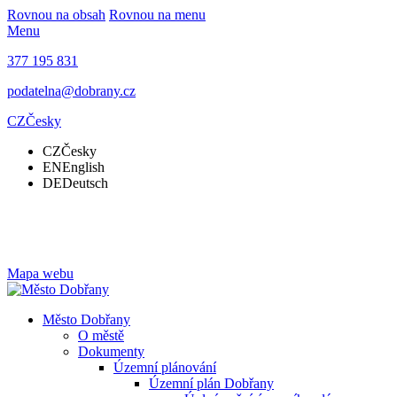
Rovnou na obsah
Rovnou na menu
Menu
377 195 831
podatelna@dobrany.cz
CZ
Česky
CZ
Česky
EN
English
DE
Deutsch
Mapa webu
Město Dobřany
O městě
Dokumenty
Územní plánování
Územní plán Dobřany