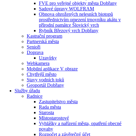
FVE pro veřejné objekty města Dobřany
Sadové úpravy WOLFRAM
Obnova ohrožených nelesních biotopů
prostřednictvím omezení trnovníku akátu v
přírodní památce Šlovický vrch
Rybník Březový vrch Dobřany
Kastrační program
Partnerská města
Senioři
Doprava
Uzavírky
Webkamera
Mobilní aplikace V obraze
Chytřejší město
Stavy vodních toků
Geoportál Dobřany
Služby úřadu
Radnice
Zastupitelstvo města
Rada města
Starosta
Místostarostové
Vyhlášky a nařízení města, opatření obecné
povahy
Rozpočet a závěrečný účet