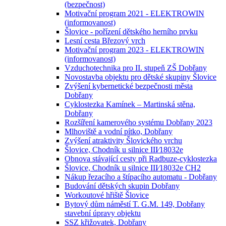
(bezpečnost)
Motivační program 2021 - ELEKTROWIN
(informovanost)
Šlovice - pořízení dětského herního prvku
Lesní cesta Březový vrch
Motivační program 2023 - ELEKTROWIN
(informovanost)
Vzduchotechnika pro II. stupeň ZŠ Dobřany
Novostavba objektu pro dětské skupiny Šlovice
Zvýšení kybernetické bezpečnosti města
Dobřany
Cyklostezka Kamínek – Martinská stěna,
Dobřany
Rozšíření kamerového systému Dobřany 2023
Mlhoviště a vodní pítko, Dobřany
Zvýšení atraktivity Šlovického vrchu
Šlovice, Chodník u silnice III⁄18032e
Obnova stávající cesty při Radbuze-cyklostezka
Šlovice, Chodník u silnice III⁄18032e CH2
Nákup řezacího a štípacího automatu - Dobřany
Budování dětských skupin Dobřany
Workoutové hřiště Šlovice
Bytový dům náměstí T. G.M. 149, Dobřany
stavební úpravy objektu
SSZ křižovatek, Dobřany