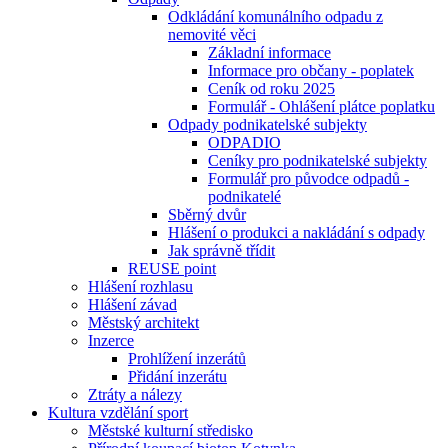
Odkládání komunálního odpadu z
nemovité věci
Základní informace
Informace pro občany - poplatek
Ceník od roku 2025
Formulář - Ohlášení plátce poplatku
Odpady podnikatelské subjekty
ODPADIO
Ceníky pro podnikatelské subjekty
Formulář pro původce odpadů -
podnikatelé
Sběrný dvůr
Hlášení o produkci a nakládání s odpady
Jak správně třídit
REUSE point
Hlášení rozhlasu
Hlášení závad
Městský architekt
Inzerce
Prohlížení inzerátů
Přidání inzerátu
Ztráty a nálezy
Kultura vzdělání sport
Městské kulturní středisko