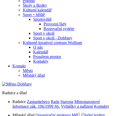
Příroda
Školy a školky
Kulturní kalendář
Sport + hřiště
Sportoviště
Provozní řády
Rezervační systém
Sport v okolí
Sport v okolí - Dobřany
Kulturně kreativní centrum Wolfram
O nás
Kalendář
Pronájem prostor
Kontakty
Kontakt
Město
Městský úřad
Radnice a úřad
Radnice
Zastupitelstvo
Rada
Starosta
Místostarostové
Informace zák. 106/1999 Sb.
Vyhlášky a nařízení
Kontakty
Městský úřad
Organizační struktura MěÚ
Úřední hodiny