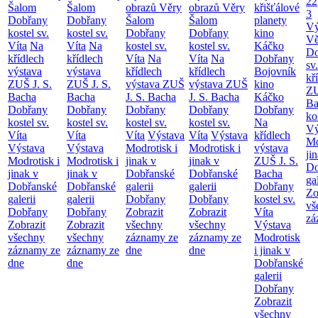
22
Šalom
Šalom
obrazů Věry
obrazů Věry
křišťálové
3
Dobřany
Dobřany
Šalom
Šalom
planety
Vý
kostel sv.
kostel sv.
Dobřany
Dobřany
kino
Vě
Víta
Na
Víta
Na
kostel sv.
kostel sv.
Káčko
Do
křídlech
křídlech
Víta
Na
Víta
Na
Dobřany
sv
výstava
výstava
křídlech
křídlech
Bojovník
kř
ZUŠ J. S.
ZUŠ J. S.
výstava ZUŠ
výstava ZUŠ
kino
ZU
Bacha
Bacha
J. S. Bacha
J. S. Bacha
Káčko
Ba
Dobřany
Dobřany
Dobřany
Dobřany
Dobřany
ko
kostel sv.
kostel sv.
kostel sv.
kostel sv.
Na
Vý
Víta
Víta
Víta
Výstava
Víta
Výstava
křídlech
Mo
Výstava
Výstava
Modrotisk i
Modrotisk i
výstava
ji
Modrotisk i
Modrotisk i
jinak v
jinak v
ZUŠ J. S.
Do
jinak v
jinak v
Dobřanské
Dobřanské
Bacha
ga
Dobřanské
Dobřanské
galerii
galerii
Dobřany
Zo
galerii
galerii
Dobřany
Dobřany
kostel sv.
vš
Dobřany
Dobřany
Zobrazit
Zobrazit
Víta
zá
Zobrazit
Zobrazit
všechny
všechny
Výstava
všechny
všechny
záznamy ze
záznamy ze
Modrotisk
záznamy ze
záznamy ze
dne
dne
i jinak v
dne
dne
Dobřanské
galerii
Dobřany
Zobrazit
všechny