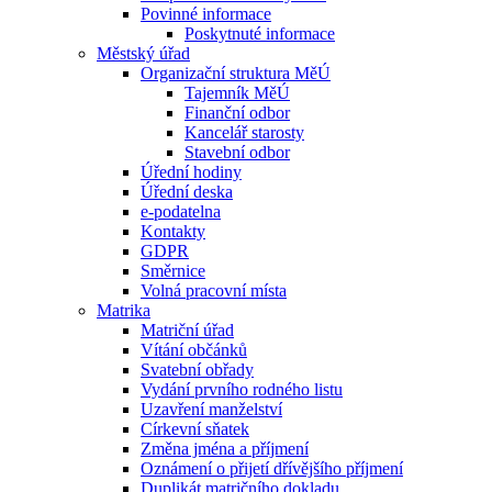
Povinné informace
Poskytnuté informace
Městský úřad
Organizační struktura MěÚ
Tajemník MěÚ
Finanční odbor
Kancelář starosty
Stavební odbor
Úřední hodiny
Úřední deska
e-podatelna
Kontakty
GDPR
Směrnice
Volná pracovní místa
Matrika
Matriční úřad
Vítání občánků
Svatební obřady
Vydání prvního rodného listu
Uzavření manželství
Církevní sňatek
Změna jména a příjmení
Oznámení o přijetí dřívějšího příjmení
Duplikát matričního dokladu