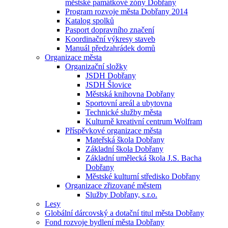
městské památkové zóny Dobřany
Program rozvoje města Dobřany 2014
Katalog spolků
Pasport dopravního značení
Koordinační výkresy staveb
Manuál předzahrádek domů
Organizace města
Organizační složky
JSDH Dobřany
JSDH Šlovice
Městská knihovna Dobřany
Sportovní areál a ubytovna
Technické služby města
Kulturně kreativní centrum Wolfram
Příspěvkové organizace města
Mateřská škola Dobřany
Základní škola Dobřany
Základní umělecká škola J.S. Bacha
Dobřany
Městské kulturní středisko Dobřany
Organizace zřizované městem
Služby Dobřany, s.r.o.
Lesy
Globální dárcovský a dotační titul města Dobřany
Fond rozvoje bydlení města Dobřany