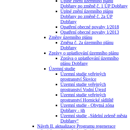
Úplné znění územního plánu
Dobřany po změně č. 1 ÚP Dobřany
Úplné znění územního plánu
Dobřany po změně č. 2a ÚP
Dobřany
Opatření obecné povahy 1⁄2018
Opatření obecné povahy 1⁄2013
Změny územního plánu
Změna č. 2a územního plánu
Dobřany
Zprávy o uplatňování územního plánu
Zpráva o uplatňování územního
plánu Dobřany
Územní studie
Územní studie veřejných
prostranství Šlovice
Územní studie veřejných
prostranství Vodní Újezd
Územní studie veřejných
prostranství Hornické sídliště
Územní studie - Obytná zóna
Dobřany - jih
Územní studie „Sídelní zeleně města
Dobřany“
Návrh II. aktualizace Programu regenerace