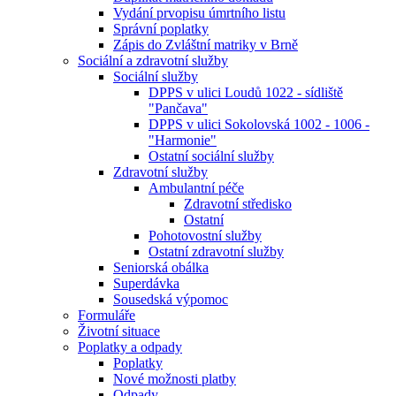
Vydání prvopisu úmrtního listu
Správní poplatky
Zápis do Zvláštní matriky v Brně
Sociální a zdravotní služby
Sociální služby
DPPS v ulici Loudů 1022 - sídliště
"Pančava"
DPPS v ulici Sokolovská 1002 - 1006 -
"Harmonie"
Ostatní sociální služby
Zdravotní služby
Ambulantní péče
Zdravotní středisko
Ostatní
Pohotovostní služby
Ostatní zdravotní služby
Seniorská obálka
Superdávka
Sousedská výpomoc
Formuláře
Životní situace
Poplatky a odpady
Poplatky
Nové možnosti platby
Odpady