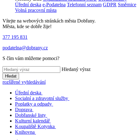
Úřední deska
e-Podatelna
Telefonní seznam
GDPR
Směrnice
Volná pracovní místa
Vítejte na webových stránkách města Dobřany.
Města, kde se dobře žije!
377 195 831
podatelna@dobrany.cz
S čím vám můžeme pomoci?
Hledaný výraz
Hledat
rozšířené vyhledávání
Úřední deska
Socialní a zdravotní služby
Poplatky a odpady
Doprava
Dobřanské listy
Kulturní kalendář
Koupaliště Kotynka
Knihovna