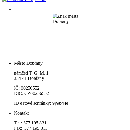
Město Dobřany
náměstí T. G. M. 1
334 41 Dobřany
IČ: 00256552
DIČ: CZ00256552
ID datové schránky: 9y9b44e
Kontakt
Tel.: 377 195 831
Fax: 377 195 811