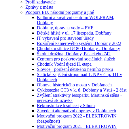
Profil zadavatele
Zprávy z města
Podpora EU, národní programy a jiné
Kulturní a kreativní centrum WOLFRAM,
Dobřany
Dobřany, úpravna vody – FVE
Dětské hřiště v ul. 17.listopadu, Dobřany
IT vybavení pro stavební úřady
Rozšíření kamerového systému Dobřany 2022
Chodník u silnice II⁄180 Dobřany - Dobřánky
Školní družina, Dobřany, Palackého 742
Centrum pro poskytování sociálních služeb
Chodník Vodní újezd II. etapa
Šlovice - pořízení dětského herního prvku
Statické zajištění stropu nad 1. NP v č. p. 111 v
Dobřanech
Obnova historického mostu v Dobřanech
Cyklostezka CT3 v k. ú. Dobřany a Vstiš - 2.část
Zvýšení atraktivity lesoparku Martinská stěna -
nerezová skluzavka
Rekonstrukce lesní cesty Siňora
Zavedení alternativní dopravy v Dobřanech
Motivační program 2022 - ELEKTROWIN
(bezpečnost)
Motivační program 2021 - ELEKTROWIN