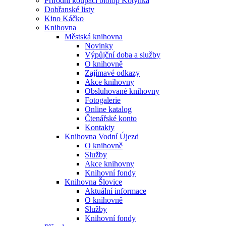
Přírodní koupací biotop Kotynka
Dobřanské listy
Kino Káčko
Knihovna
Městská knihovna
Novinky
Výpůjční doba a služby
O knihovně
Zajímavé odkazy
Akce knihovny
Obsluhované knihovny
Fotogalerie
Online katalog
Čtenářské konto
Kontakty
Knihovna Vodní Újezd
O knihovně
Služby
Akce knihovny
Knihovní fondy
Knihovna Šlovice
Aktuální informace
O knihovně
Služby
Knihovní fondy