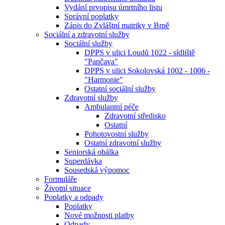
Vydání prvopisu úmrtního listu
Správní poplatky
Zápis do Zvláštní matriky v Brně
Sociální a zdravotní služby
Sociální služby
DPPS v ulici Loudů 1022 - sídliště
"Pančava"
DPPS v ulici Sokolovská 1002 - 1006 -
"Harmonie"
Ostatní sociální služby
Zdravotní služby
Ambulantní péče
Zdravotní středisko
Ostatní
Pohotovostní služby
Ostatní zdravotní služby
Seniorská obálka
Superdávka
Sousedská výpomoc
Formuláře
Životní situace
Poplatky a odpady
Poplatky
Nové možnosti platby
Odpady