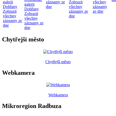
galerii
záznamy ze
Zobrazit
všechny
galerii
Dobřany
dne
všechny
záznamy
Dobřany
Zobrazit
záznamy ze
ze dne
Zobrazit
všechny
dne
všechny
záznamy ze
záznamy ze
dne
dne
Chytřejší město
Chytřejší město
Webkamera
Webkamera
Mikroregion Radbuza