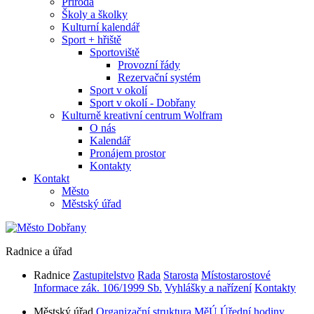
Příroda
Školy a školky
Kulturní kalendář
Sport + hřiště
Sportoviště
Provozní řády
Rezervační systém
Sport v okolí
Sport v okolí - Dobřany
Kulturně kreativní centrum Wolfram
O nás
Kalendář
Pronájem prostor
Kontakty
Kontakt
Město
Městský úřad
Radnice a úřad
Radnice
Zastupitelstvo
Rada
Starosta
Místostarostové
Informace zák. 106/1999 Sb.
Vyhlášky a nařízení
Kontakty
Městský úřad
Organizační struktura MěÚ
Úřední hodiny