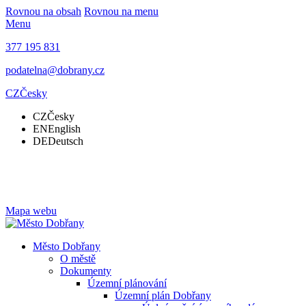
Rovnou na obsah
Rovnou na menu
Menu
377 195 831
podatelna@dobrany.cz
CZ
Česky
CZ
Česky
EN
English
DE
Deutsch
Mapa webu
Město Dobřany
O městě
Dokumenty
Územní plánování
Územní plán Dobřany