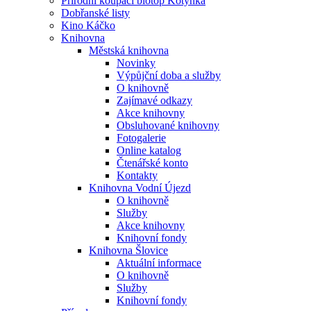
Přírodní koupací biotop Kotynka
Dobřanské listy
Kino Káčko
Knihovna
Městská knihovna
Novinky
Výpůjční doba a služby
O knihovně
Zajímavé odkazy
Akce knihovny
Obsluhované knihovny
Fotogalerie
Online katalog
Čtenářské konto
Kontakty
Knihovna Vodní Újezd
O knihovně
Služby
Akce knihovny
Knihovní fondy
Knihovna Šlovice
Aktuální informace
O knihovně
Služby
Knihovní fondy