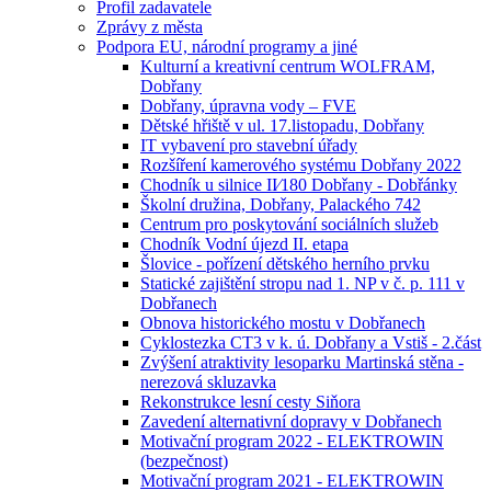
Profil zadavatele
Zprávy z města
Podpora EU, národní programy a jiné
Kulturní a kreativní centrum WOLFRAM,
Dobřany
Dobřany, úpravna vody – FVE
Dětské hřiště v ul. 17.listopadu, Dobřany
IT vybavení pro stavební úřady
Rozšíření kamerového systému Dobřany 2022
Chodník u silnice II⁄180 Dobřany - Dobřánky
Školní družina, Dobřany, Palackého 742
Centrum pro poskytování sociálních služeb
Chodník Vodní újezd II. etapa
Šlovice - pořízení dětského herního prvku
Statické zajištění stropu nad 1. NP v č. p. 111 v
Dobřanech
Obnova historického mostu v Dobřanech
Cyklostezka CT3 v k. ú. Dobřany a Vstiš - 2.část
Zvýšení atraktivity lesoparku Martinská stěna -
nerezová skluzavka
Rekonstrukce lesní cesty Siňora
Zavedení alternativní dopravy v Dobřanech
Motivační program 2022 - ELEKTROWIN
(bezpečnost)
Motivační program 2021 - ELEKTROWIN