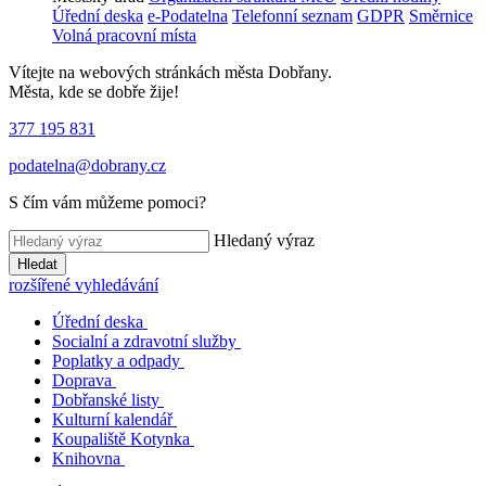
Úřední deska
e-Podatelna
Telefonní seznam
GDPR
Směrnice
Volná pracovní místa
Vítejte na webových stránkách města Dobřany.
Města, kde se dobře žije!
377 195 831
podatelna@dobrany.cz
S čím vám můžeme pomoci?
Hledaný výraz
Hledat
rozšířené vyhledávání
Úřední deska
Socialní a zdravotní služby
Poplatky a odpady
Doprava
Dobřanské listy
Kulturní kalendář
Koupaliště Kotynka
Knihovna