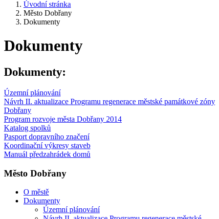
Úvodní stránka
Město Dobřany
Dokumenty
Dokumenty
Dokumenty:
Územní plánování
Návrh II. aktualizace Programu regenerace městské památkové zóny
Dobřany
Program rozvoje města Dobřany 2014
Katalog spolků
Pasport dopravního značení
Koordinační výkresy staveb
Manuál předzahrádek domů
Město Dobřany
O městě
Dokumenty
Územní plánování
Návrh II. aktualizace Programu regenerace městské