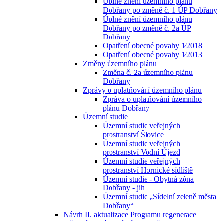
Úplné znění územního plánu
Dobřany po změně č. 1 ÚP Dobřany
Úplné znění územního plánu
Dobřany po změně č. 2a ÚP
Dobřany
Opatření obecné povahy 1⁄2018
Opatření obecné povahy 1⁄2013
Změny územního plánu
Změna č. 2a územního plánu
Dobřany
Zprávy o uplatňování územního plánu
Zpráva o uplatňování územního
plánu Dobřany
Územní studie
Územní studie veřejných
prostranství Šlovice
Územní studie veřejných
prostranství Vodní Újezd
Územní studie veřejných
prostranství Hornické sídliště
Územní studie - Obytná zóna
Dobřany - jih
Územní studie „Sídelní zeleně města
Dobřany“
Návrh II. aktualizace Programu regenerace