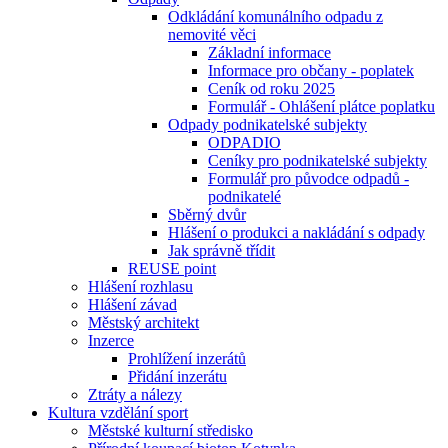
Odkládání komunálního odpadu z
nemovité věci
Základní informace
Informace pro občany - poplatek
Ceník od roku 2025
Formulář - Ohlášení plátce poplatku
Odpady podnikatelské subjekty
ODPADIO
Ceníky pro podnikatelské subjekty
Formulář pro původce odpadů -
podnikatelé
Sběrný dvůr
Hlášení o produkci a nakládání s odpady
Jak správně třídit
REUSE point
Hlášení rozhlasu
Hlášení závad
Městský architekt
Inzerce
Prohlížení inzerátů
Přidání inzerátu
Ztráty a nálezy
Kultura vzdělání sport
Městské kulturní středisko