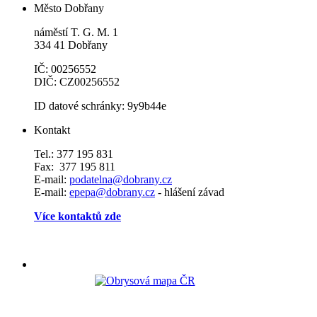
Město Dobřany
náměstí T. G. M. 1
334 41 Dobřany
IČ: 00256552
DIČ: CZ00256552
ID datové schránky: 9y9b44e
Kontakt
Tel.: 377 195 831
Fax: 377 195 811
E-mail:
podatelna@dobrany.cz
E-mail:
epepa@dobrany.cz
- hlášení závad
Více kontaktů zde