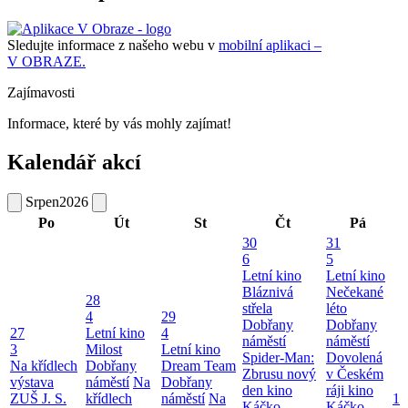
Sledujte informace z našeho webu v
mobilní aplikaci –
V OBRAZE.
Zajímavosti
Informace, které by vás mohly zajímat!
Kalendář akcí
Srpen
2026
Po
Út
St
Čt
Pá
30
31
6
5
Letní kino
Letní kino
Bláznivá
Nečekané
28
střela
léto
4
29
Dobřany
Dobřany
27
Letní kino
4
náměstí
náměstí
3
Milost
Letní kino
Spider-Man:
Dovolená
Na křídlech
Dobřany
Dream Team
Zbrusu nový
v Českém
výstava
náměstí
Na
Dobřany
den kino
ráji kino
ZUŠ J. S.
křídlech
náměstí
Na
1
Káčko
Káčko