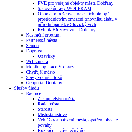
FVE pro veřejné objekty města Dobřany
Sadové úpravy WOLFRAM
Obnova ohrožených nelesních biotopů
prostřednictvím omezení trnovníku akátu v
přírodní památce Šlovický vrch
Rybník Březový vrch Dobřany
Kastrační program
Partnerská města
Senioři
Doprava
Uzavírky
Webkamera
Mobilní aplikace V obraze
Chytřejší město
Stavy vodních toků
Geoportál Dobřany
Služby úřadu
Radnice
Zastupitelstvo města
Rada města
Starosta
Místostarostové
Vyhlášky a nařízení města, opatření obecné
povahy
Rozpočet a závěrečný účet