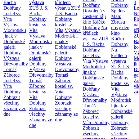
Bacha
výstava
křídlech
3
Dobřany
Dobřany
Dobřany
ZUŠ J. S.
výstava ZUŠ
Le
Dovolená v
Spider-
kostel sv.
Bacha
J. S. Bacha
Ně
Českém ráji
Man:
Víta
Dobřany
Dobřany
Pl
kino Káčko
Zbrusu
Výstava
kostel sv.
kostel sv.
ná
Dobřany
Na
nový den
Modrotisk i
Víta
Víta
Výstava
kř
křídlech
kino
jinak v
Výstava
Modrotisk i
ZU
výstava ZUŠ
Káčko
Dobřanské
Modrotisk i
jinak v
Ba
J. S. Bacha
Dobřany
galerii
jinak v
Dobřanské
ko
Dobřany
Na
Dobřany
Dobřanské
galerii
Vý
kostel sv.
křídlech
Výstava
galerii
Dobřany
Mo
Víta
Výstava
výstava
Dřevomalby
Dobřany
Výstava
ji
Modrotisk i
ZUŠ J. S.
Tomáš
Výstava
Dřevomalby
Do
jinak v
Bacha
Záborec
Dřevomalby
Tomáš
ga
Dobřanské
Dobřany
kostel sv.
Tomáš
Záborec
Zo
galerii
kostel sv.
Víta
Záborec
kostel sv.
vš
Dobřany
Víta
Dobřany
kostel sv.
Víta
zá
Výstava
Výstava
Zobrazit
Víta
Dobřany
Dřevomalby
Modrotisk
všechny
Dobřany
Zobrazit
Tomáš
i jinak v
záznamy ze
Zobrazit
všechny
Záborec
Dobřanské
dne
všechny
záznamy ze
kostel sv.
galerii
záznamy ze
dne
Víta Dobřany
Dobřany
dne
Zobrazit
Zobrazit
všechny
všechny