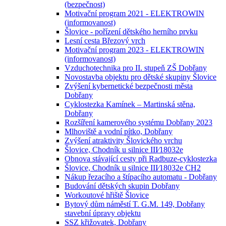
(bezpečnost)
Motivační program 2021 - ELEKTROWIN
(informovanost)
Šlovice - pořízení dětského herního prvku
Lesní cesta Březový vrch
Motivační program 2023 - ELEKTROWIN
(informovanost)
Vzduchotechnika pro II. stupeň ZŠ Dobřany
Novostavba objektu pro dětské skupiny Šlovice
Zvýšení kybernetické bezpečnosti města
Dobřany
Cyklostezka Kamínek – Martinská stěna,
Dobřany
Rozšíření kamerového systému Dobřany 2023
Mlhoviště a vodní pítko, Dobřany
Zvýšení atraktivity Šlovického vrchu
Šlovice, Chodník u silnice III⁄18032e
Obnova stávající cesty při Radbuze-cyklostezka
Šlovice, Chodník u silnice III⁄18032e CH2
Nákup řezacího a štípacího automatu - Dobřany
Budování dětských skupin Dobřany
Workoutové hřiště Šlovice
Bytový dům náměstí T. G.M. 149, Dobřany
stavební úpravy objektu
SSZ křižovatek, Dobřany