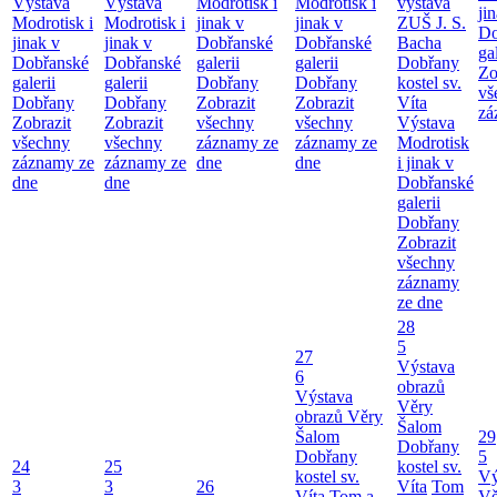
Výstava
Výstava
Modrotisk i
Modrotisk i
výstava
ji
Modrotisk i
Modrotisk i
jinak v
jinak v
ZUŠ J. S.
Do
jinak v
jinak v
Dobřanské
Dobřanské
Bacha
ga
Dobřanské
Dobřanské
galerii
galerii
Dobřany
Zo
galerii
galerii
Dobřany
Dobřany
kostel sv.
vš
Dobřany
Dobřany
Zobrazit
Zobrazit
Víta
zá
Zobrazit
Zobrazit
všechny
všechny
Výstava
všechny
všechny
záznamy ze
záznamy ze
Modrotisk
záznamy ze
záznamy ze
dne
dne
i jinak v
dne
dne
Dobřanské
galerii
Dobřany
Zobrazit
všechny
záznamy
ze dne
28
5
27
Výstava
6
obrazů
Výstava
Věry
obrazů Věry
Šalom
Šalom
29
Dobřany
Dobřany
5
24
25
kostel sv.
kostel sv.
Vý
3
3
26
Víta
Tom
Víta
Tom a
Vě