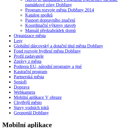
památkové zóny Dobřany
Program rozvoje města Dobřany 2014
Katalog spolků
Pasport dopravního značení
Koordinační výkresy staveb
Manuál předzahrádek domů
Organizace města
Lesy
Globální dárcovský a dotační titul města Dobřany
Fond rozvoje bydlení města Dobřany
Profil zadavatele
Zprávy z města
Podpora EU, národní programy a jiné
Kastrační program
Partnerská města
Senioři
Doprava
Webkamera
Mobilní aplikace V obraze
Chytřejší město
Stavy vodních toků
Geoportál Dobřany
Mobilní aplikace