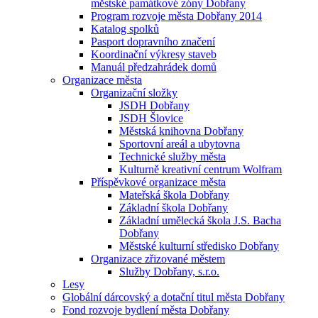
městské památkové zóny Dobřany
Program rozvoje města Dobřany 2014
Katalog spolků
Pasport dopravního značení
Koordinační výkresy staveb
Manuál předzahrádek domů
Organizace města
Organizační složky
JSDH Dobřany
JSDH Šlovice
Městská knihovna Dobřany
Sportovní areál a ubytovna
Technické služby města
Kulturně kreativní centrum Wolfram
Příspěvkové organizace města
Mateřská škola Dobřany
Základní škola Dobřany
Základní umělecká škola J.S. Bacha
Dobřany
Městské kulturní středisko Dobřany
Organizace zřizované městem
Služby Dobřany, s.r.o.
Lesy
Globální dárcovský a dotační titul města Dobřany
Fond rozvoje bydlení města Dobřany