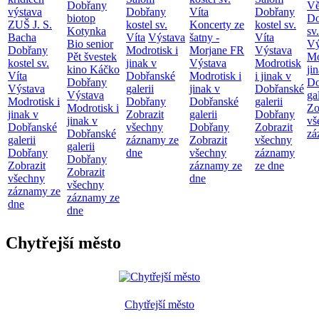
Dobřany
Vě
výstava
Dobřany
Víta
Dobřany
biotop
Do
ZUŠ J. S.
kostel sv.
Koncerty ze
kostel sv.
Kotynka
sv
Bacha
Víta
Výstava
šatny -
Víta
Bio senior
Vý
Dobřany
Modrotisk i
Morjane FR
Výstava
Pět švestek
Mo
kostel sv.
jinak v
Výstava
Modrotisk
kino Káčko
ji
Víta
Dobřanské
Modrotisk i
i jinak v
Dobřany
Do
Výstava
galerii
jinak v
Dobřanské
Výstava
ga
Modrotisk i
Dobřany
Dobřanské
galerii
Modrotisk i
Zo
jinak v
Zobrazit
galerii
Dobřany
jinak v
vš
Dobřanské
všechny
Dobřany
Zobrazit
Dobřanské
zá
galerii
záznamy ze
Zobrazit
všechny
galerii
Dobřany
dne
všechny
záznamy
Dobřany
Zobrazit
záznamy ze
ze dne
Zobrazit
všechny
dne
všechny
záznamy ze
záznamy ze
dne
dne
Chytřejší město
Chytřejší město