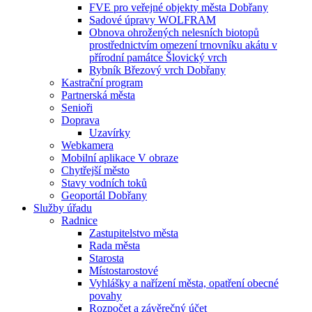
FVE pro veřejné objekty města Dobřany
Sadové úpravy WOLFRAM
Obnova ohrožených nelesních biotopů
prostřednictvím omezení trnovníku akátu v
přírodní památce Šlovický vrch
Rybník Březový vrch Dobřany
Kastrační program
Partnerská města
Senioři
Doprava
Uzavírky
Webkamera
Mobilní aplikace V obraze
Chytřejší město
Stavy vodních toků
Geoportál Dobřany
Služby úřadu
Radnice
Zastupitelstvo města
Rada města
Starosta
Místostarostové
Vyhlášky a nařízení města, opatření obecné
povahy
Rozpočet a závěrečný účet