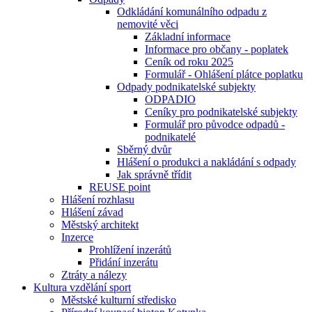
Odkládání komunálního odpadu z
nemovité věci
Základní informace
Informace pro občany - poplatek
Ceník od roku 2025
Formulář - Ohlášení plátce poplatku
Odpady podnikatelské subjekty
ODPADIO
Ceníky pro podnikatelské subjekty
Formulář pro původce odpadů -
podnikatelé
Sběrný dvůr
Hlášení o produkci a nakládání s odpady
Jak správně třídit
REUSE point
Hlášení rozhlasu
Hlášení závad
Městský architekt
Inzerce
Prohlížení inzerátů
Přidání inzerátu
Ztráty a nálezy
Kultura vzdělání sport
Městské kulturní středisko