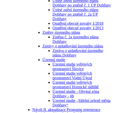
Úplné znění územního plánu
Dobřany po změně č. 1 ÚP Dobřany
Úplné znění územního plánu
Dobřany po změně č. 2a ÚP
Dobřany
Opatření obecné povahy 1⁄2018
Opatření obecné povahy 1⁄2013
Změny územního plánu
Změna č. 2a územního plánu
Dobřany
Zprávy o uplatňování územního plánu
Zpráva o uplatňování územního
plánu Dobřany
Územní studie
Územní studie veřejných
prostranství Šlovice
Územní studie veřejných
prostranství Vodní Újezd
Územní studie veřejných
prostranství Hornické sídliště
Územní studie - Obytná zóna
Dobřany - jih
Územní studie „Sídelní zeleně města
Dobřany“
Návrh II. aktualizace Programu regenerace