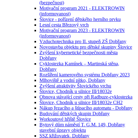
(bezpečnost)
Motivační program 2021 - ELEKTROWIN
(informovanost)
Šlovice - pořízení dětského herního prvku
Lesní cesta Březový vrch
Motivační program 2023 - ELEKTROWIN
(informovanost)
Vzduchotechnika pro II. stupeň ZŠ Dobřany
Novostavba objektu pro dětské skupiny Šlovice
Zvýšení kybernetické bezpečnosti města
Dobřany
Cyklostezka Kamínek – Martinská stěna,
Dobřany
Rozšíření kamerového systému Dobřany 2023
Mlhoviště a vodní pítko, Dobřany
Zvýšení atraktivity Šlovického vrchu
Šlovice, Chodník u silnice III⁄18032e
Obnova stávající cesty při Radbuze-cyklostezka
Šlovice, Chodník u silnice III⁄18032e CH2
Nákup řezacího a štípacího automatu - Dobřany
Budování dětských skupin Dobřany
Workoutové hřiště Šlovice
Bytový dům náměstí T. G.M. 149, Dobřany
stavební úpravy objektu
SSZ křižovatek, Dobřany