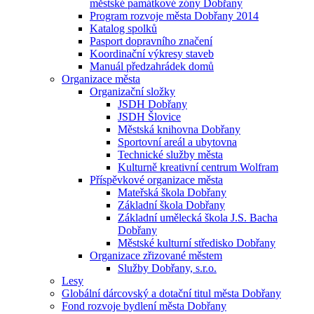
městské památkové zóny Dobřany
Program rozvoje města Dobřany 2014
Katalog spolků
Pasport dopravního značení
Koordinační výkresy staveb
Manuál předzahrádek domů
Organizace města
Organizační složky
JSDH Dobřany
JSDH Šlovice
Městská knihovna Dobřany
Sportovní areál a ubytovna
Technické služby města
Kulturně kreativní centrum Wolfram
Příspěvkové organizace města
Mateřská škola Dobřany
Základní škola Dobřany
Základní umělecká škola J.S. Bacha
Dobřany
Městské kulturní středisko Dobřany
Organizace zřizované městem
Služby Dobřany, s.r.o.
Lesy
Globální dárcovský a dotační titul města Dobřany
Fond rozvoje bydlení města Dobřany