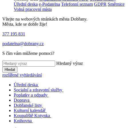
Úřední deska
e-Podatelna
Telefonní seznam
GDPR
Směrnice
Volná pracovní místa
Vítejte na webových stránkách města Dobřany.
Města, kde se dobře žije!
377 195 831
podatelna@dobrany.cz
S čím vám můžeme pomoci?
Hledaný výraz
Hledat
rozšířené vyhledávání
Úřední deska
Socialní a zdravotní služby
Poplatky a odpady
Doprava
Dobřanské listy
Kulturní kalendář
Koupaliště Kotynka
Knihovna