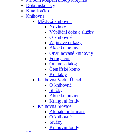
Přírodní koupací biotop Kotynka
Dobřanské listy
Kino Káčko
Knihovna
Městská knihovna
Novinky
Výpůjční doba a služby
O knihovně
Zajímavé odkazy
Akce knihovny
Obsluhované knihovny
Fotogalerie
Online katalog
Čtenářské konto
Kontakty
Knihovna Vodní Újezd
O knihovně
Služby
Akce knihovny
Knihovní fondy
Knihovna Šlovice
Aktuální informace
O knihovně
Služby
Knihovní fondy