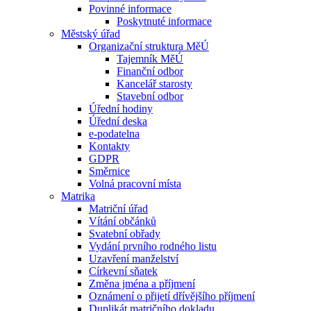
Povinné informace
Poskytnuté informace
Městský úřad
Organizační struktura MěÚ
Tajemník MěÚ
Finanční odbor
Kancelář starosty
Stavební odbor
Úřední hodiny
Úřední deska
e-podatelna
Kontakty
GDPR
Směrnice
Volná pracovní místa
Matrika
Matriční úřad
Vítání občánků
Svatební obřady
Vydání prvního rodného listu
Uzavření manželství
Církevní sňatek
Změna jména a příjmení
Oznámení o přijetí dřívějšího příjmení
Duplikát matričního dokladu