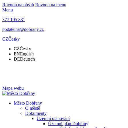
Rovnou na obsah
Rovnou na menu
Menu
377 195 831
podatelna@dobrany.cz
CZ
Česky
CZ
Česky
EN
English
DE
Deutsch
Mapa webu
Město Dobřany
O městě
Dokumenty
Územní plánování
Územní plán Dobřany