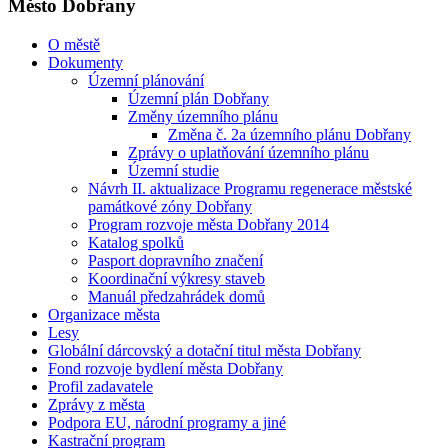
Město Dobřany
O městě
Dokumenty
Územní plánování
Územní plán Dobřany
Změny územního plánu
Změna č. 2a územního plánu Dobřany
Zprávy o uplatňování územního plánu
Územní studie
Návrh II. aktualizace Programu regenerace městské
památkové zóny Dobřany
Program rozvoje města Dobřany 2014
Katalog spolků
Pasport dopravního značení
Koordinační výkresy staveb
Manuál předzahrádek domů
Organizace města
Lesy
Globální dárcovský a dotační titul města Dobřany
Fond rozvoje bydlení města Dobřany
Profil zadavatele
Zprávy z města
Podpora EU, národní programy a jiné
Kastrační program