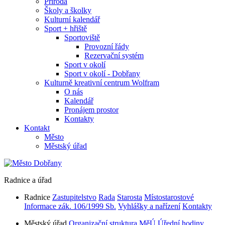
Příroda
Školy a školky
Kulturní kalendář
Sport + hřiště
Sportoviště
Provozní řády
Rezervační systém
Sport v okolí
Sport v okolí - Dobřany
Kulturně kreativní centrum Wolfram
O nás
Kalendář
Pronájem prostor
Kontakty
Kontakt
Město
Městský úřad
Radnice a úřad
Radnice
Zastupitelstvo
Rada
Starosta
Místostarostové
Informace zák. 106/1999 Sb.
Vyhlášky a nařízení
Kontakty
Městský úřad
Organizační struktura MěÚ
Úřední hodiny