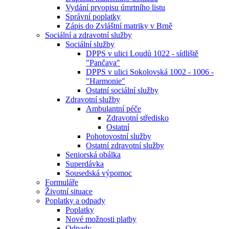
Vydání prvopisu úmrtního listu
Správní poplatky
Zápis do Zvláštní matriky v Brně
Sociální a zdravotní služby
Sociální služby
DPPS v ulici Loudů 1022 - sídliště
"Pančava"
DPPS v ulici Sokolovská 1002 - 1006 -
"Harmonie"
Ostatní sociální služby
Zdravotní služby
Ambulantní péče
Zdravotní středisko
Ostatní
Pohotovostní služby
Ostatní zdravotní služby
Seniorská obálka
Superdávka
Sousedská výpomoc
Formuláře
Životní situace
Poplatky a odpady
Poplatky
Nové možnosti platby
Odpady