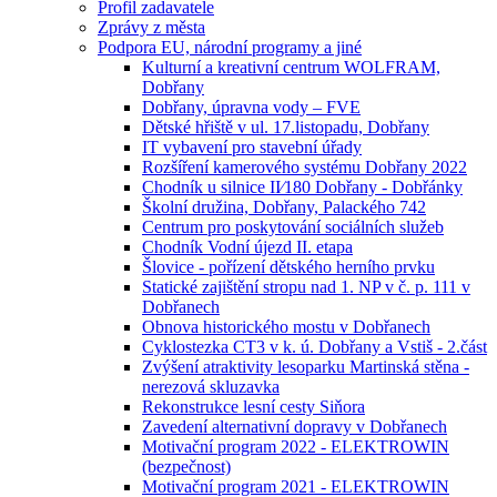
Profil zadavatele
Zprávy z města
Podpora EU, národní programy a jiné
Kulturní a kreativní centrum WOLFRAM,
Dobřany
Dobřany, úpravna vody – FVE
Dětské hřiště v ul. 17.listopadu, Dobřany
IT vybavení pro stavební úřady
Rozšíření kamerového systému Dobřany 2022
Chodník u silnice II⁄180 Dobřany - Dobřánky
Školní družina, Dobřany, Palackého 742
Centrum pro poskytování sociálních služeb
Chodník Vodní újezd II. etapa
Šlovice - pořízení dětského herního prvku
Statické zajištění stropu nad 1. NP v č. p. 111 v
Dobřanech
Obnova historického mostu v Dobřanech
Cyklostezka CT3 v k. ú. Dobřany a Vstiš - 2.část
Zvýšení atraktivity lesoparku Martinská stěna -
nerezová skluzavka
Rekonstrukce lesní cesty Siňora
Zavedení alternativní dopravy v Dobřanech
Motivační program 2022 - ELEKTROWIN
(bezpečnost)
Motivační program 2021 - ELEKTROWIN