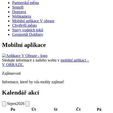
Partnerská města
Senioři
Doprava
Webkamera
Mobilní aplikace V obraze
Chytřejší město
Stavy vodních toků
Geoportál Dobřany
Mobilní aplikace
Sledujte informace z našeho webu v
mobilní aplikaci –
V OBRAZE.
Zajímavosti
Informace, které by vás mohly zajímat!
Kalendář akcí
Srpen
2026
Po
Út
St
Čt
Pá