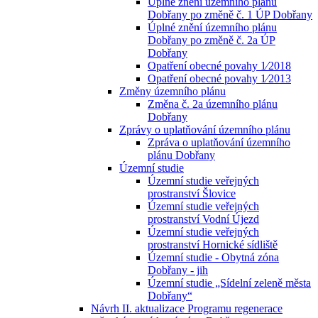
Úplné znění územního plánu
Dobřany po změně č. 1 ÚP Dobřany
Úplné znění územního plánu
Dobřany po změně č. 2a ÚP
Dobřany
Opatření obecné povahy 1⁄2018
Opatření obecné povahy 1⁄2013
Změny územního plánu
Změna č. 2a územního plánu
Dobřany
Zprávy o uplatňování územního plánu
Zpráva o uplatňování územního
plánu Dobřany
Územní studie
Územní studie veřejných
prostranství Šlovice
Územní studie veřejných
prostranství Vodní Újezd
Územní studie veřejných
prostranství Hornické sídliště
Územní studie - Obytná zóna
Dobřany - jih
Územní studie „Sídelní zeleně města
Dobřany“
Návrh II. aktualizace Programu regenerace