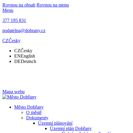
Rovnou na obsah
Rovnou na menu
Menu
377 195 831
podatelna@dobrany.cz
CZ
Česky
CZ
Česky
EN
English
DE
Deutsch
Mapa webu
Město Dobřany
O městě
Dokumenty
Územní plánování
Územní plán Dobřany