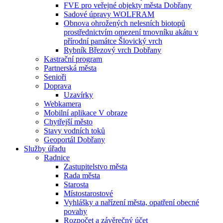
FVE pro veřejné objekty města Dobřany
Sadové úpravy WOLFRAM
Obnova ohrožených nelesních biotopů
prostřednictvím omezení trnovníku akátu v
přírodní památce Šlovický vrch
Rybník Březový vrch Dobřany
Kastrační program
Partnerská města
Senioři
Doprava
Uzavírky
Webkamera
Mobilní aplikace V obraze
Chytřejší město
Stavy vodních toků
Geoportál Dobřany
Služby úřadu
Radnice
Zastupitelstvo města
Rada města
Starosta
Místostarostové
Vyhlášky a nařízení města, opatření obecné
povahy
Rozpočet a závěrečný účet