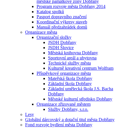
městské památkové zóny Dobřany
Program rozvoje města Dobřany 2014
Katalog spolků
Pasport dopravního značení
Koordinační výkresy staveb
Manuál předzahrádek domů
Organizace města
Organizační složky
JSDH Dobřany
JSDH Šlovice
Městská knihovna Dobřany
Sportovní areál a ubytovna
Technické služby města
Kulturně kreativní centrum Wolfram
Příspěvkové organizace města
Mateřská škola Dobřany
Základní škola Dobřany
Základní umělecká škola J.S. Bacha
Dobřany
Městské kulturní středisko Dobřany
Organizace zřizované městem
Služby Dobřany, s.r.o.
Lesy
Globální dárcovský a dotační titul města Dobřany
Fond rozvoje bydlení města Dobřany