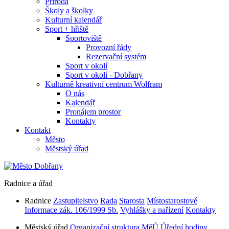
Příroda
Školy a školky
Kulturní kalendář
Sport + hřiště
Sportoviště
Provozní řády
Rezervační systém
Sport v okolí
Sport v okolí - Dobřany
Kulturně kreativní centrum Wolfram
O nás
Kalendář
Pronájem prostor
Kontakty
Kontakt
Město
Městský úřad
Radnice a úřad
Radnice
Zastupitelstvo
Rada
Starosta
Místostarostové
Informace zák. 106/1999 Sb.
Vyhlášky a nařízení
Kontakty
Městský úřad
Organizační struktura MěÚ
Úřední hodiny