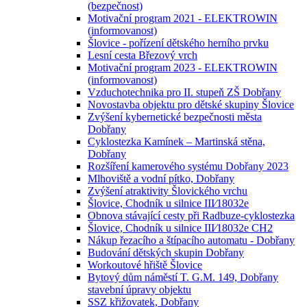
(bezpečnost)
Motivační program 2021 - ELEKTROWIN
(informovanost)
Šlovice - pořízení dětského herního prvku
Lesní cesta Březový vrch
Motivační program 2023 - ELEKTROWIN
(informovanost)
Vzduchotechnika pro II. stupeň ZŠ Dobřany
Novostavba objektu pro dětské skupiny Šlovice
Zvýšení kybernetické bezpečnosti města
Dobřany
Cyklostezka Kamínek – Martinská stěna,
Dobřany
Rozšíření kamerového systému Dobřany 2023
Mlhoviště a vodní pítko, Dobřany
Zvýšení atraktivity Šlovického vrchu
Šlovice, Chodník u silnice III⁄18032e
Obnova stávající cesty při Radbuze-cyklostezka
Šlovice, Chodník u silnice III⁄18032e CH2
Nákup řezacího a štípacího automatu - Dobřany
Budování dětských skupin Dobřany
Workoutové hřiště Šlovice
Bytový dům náměstí T. G.M. 149, Dobřany
stavební úpravy objektu
SSZ křižovatek, Dobřany