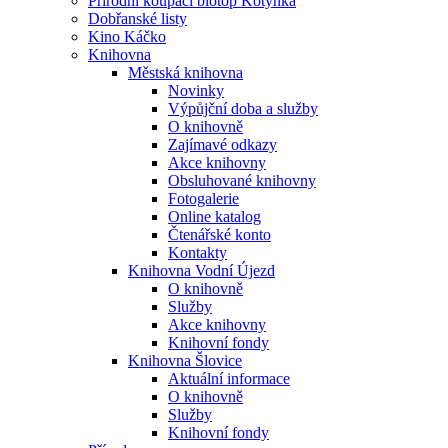
Přírodní koupací biotop Kotynka
Dobřanské listy
Kino Káčko
Knihovna
Městská knihovna
Novinky
Výpůjční doba a služby
O knihovně
Zajímavé odkazy
Akce knihovny
Obsluhované knihovny
Fotogalerie
Online katalog
Čtenářské konto
Kontakty
Knihovna Vodní Újezd
O knihovně
Služby
Akce knihovny
Knihovní fondy
Knihovna Šlovice
Aktuální informace
O knihovně
Služby
Knihovní fondy