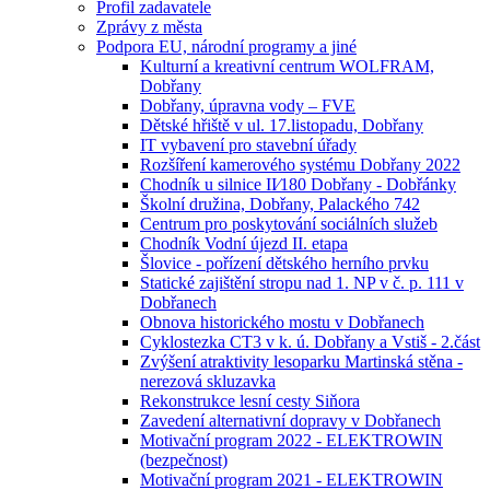
Profil zadavatele
Zprávy z města
Podpora EU, národní programy a jiné
Kulturní a kreativní centrum WOLFRAM,
Dobřany
Dobřany, úpravna vody – FVE
Dětské hřiště v ul. 17.listopadu, Dobřany
IT vybavení pro stavební úřady
Rozšíření kamerového systému Dobřany 2022
Chodník u silnice II⁄180 Dobřany - Dobřánky
Školní družina, Dobřany, Palackého 742
Centrum pro poskytování sociálních služeb
Chodník Vodní újezd II. etapa
Šlovice - pořízení dětského herního prvku
Statické zajištění stropu nad 1. NP v č. p. 111 v
Dobřanech
Obnova historického mostu v Dobřanech
Cyklostezka CT3 v k. ú. Dobřany a Vstiš - 2.část
Zvýšení atraktivity lesoparku Martinská stěna -
nerezová skluzavka
Rekonstrukce lesní cesty Siňora
Zavedení alternativní dopravy v Dobřanech
Motivační program 2022 - ELEKTROWIN
(bezpečnost)
Motivační program 2021 - ELEKTROWIN