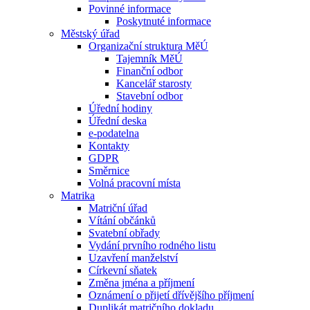
Povinné informace
Poskytnuté informace
Městský úřad
Organizační struktura MěÚ
Tajemník MěÚ
Finanční odbor
Kancelář starosty
Stavební odbor
Úřední hodiny
Úřední deska
e-podatelna
Kontakty
GDPR
Směrnice
Volná pracovní místa
Matrika
Matriční úřad
Vítání občánků
Svatební obřady
Vydání prvního rodného listu
Uzavření manželství
Církevní sňatek
Změna jména a příjmení
Oznámení o přijetí dřívějšího příjmení
Duplikát matričního dokladu