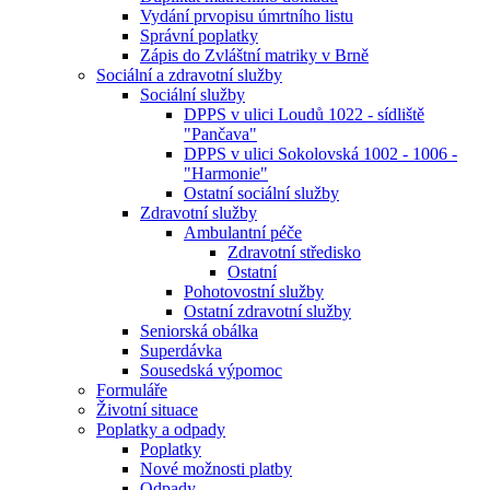
Vydání prvopisu úmrtního listu
Správní poplatky
Zápis do Zvláštní matriky v Brně
Sociální a zdravotní služby
Sociální služby
DPPS v ulici Loudů 1022 - sídliště
"Pančava"
DPPS v ulici Sokolovská 1002 - 1006 -
"Harmonie"
Ostatní sociální služby
Zdravotní služby
Ambulantní péče
Zdravotní středisko
Ostatní
Pohotovostní služby
Ostatní zdravotní služby
Seniorská obálka
Superdávka
Sousedská výpomoc
Formuláře
Životní situace
Poplatky a odpady
Poplatky
Nové možnosti platby
Odpady