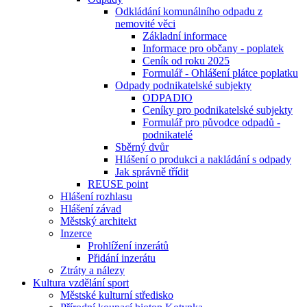
Odkládání komunálního odpadu z
nemovité věci
Základní informace
Informace pro občany - poplatek
Ceník od roku 2025
Formulář - Ohlášení plátce poplatku
Odpady podnikatelské subjekty
ODPADIO
Ceníky pro podnikatelské subjekty
Formulář pro původce odpadů -
podnikatelé
Sběrný dvůr
Hlášení o produkci a nakládání s odpady
Jak správně třídit
REUSE point
Hlášení rozhlasu
Hlášení závad
Městský architekt
Inzerce
Prohlížení inzerátů
Přidání inzerátu
Ztráty a nálezy
Kultura vzdělání sport
Městské kulturní středisko