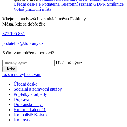
Úřední deska
e-Podatelna
Telefonní seznam
GDPR
Směrnice
Volná pracovní místa
Vítejte na webových stránkách města Dobřany.
Města, kde se dobře žije!
377 195 831
podatelna@dobrany.cz
S čím vám můžeme pomoci?
Hledaný výraz
Hledat
rozšířené vyhledávání
Úřední deska
Socialní a zdravotní služby
Poplatky a odpady
Doprava
Dobřanské listy
Kulturní kalendář
Koupaliště Kotynka
Knihovna