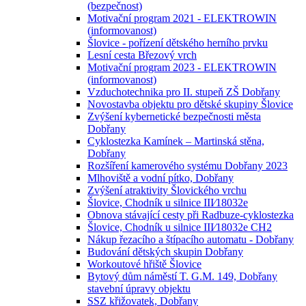
(bezpečnost)
Motivační program 2021 - ELEKTROWIN
(informovanost)
Šlovice - pořízení dětského herního prvku
Lesní cesta Březový vrch
Motivační program 2023 - ELEKTROWIN
(informovanost)
Vzduchotechnika pro II. stupeň ZŠ Dobřany
Novostavba objektu pro dětské skupiny Šlovice
Zvýšení kybernetické bezpečnosti města
Dobřany
Cyklostezka Kamínek – Martinská stěna,
Dobřany
Rozšíření kamerového systému Dobřany 2023
Mlhoviště a vodní pítko, Dobřany
Zvýšení atraktivity Šlovického vrchu
Šlovice, Chodník u silnice III⁄18032e
Obnova stávající cesty při Radbuze-cyklostezka
Šlovice, Chodník u silnice III⁄18032e CH2
Nákup řezacího a štípacího automatu - Dobřany
Budování dětských skupin Dobřany
Workoutové hřiště Šlovice
Bytový dům náměstí T. G.M. 149, Dobřany
stavební úpravy objektu
SSZ křižovatek, Dobřany