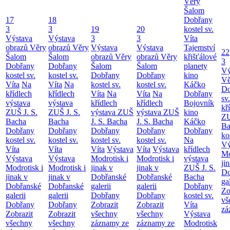
Věry
Šalom
17
18
Dobřany
3
3
19
20
kostel sv.
Výstava
Výstava
3
3
Víta
obrazů Věry
obrazů Věry
Výstava
Výstava
Tajemství
22
Šalom
Šalom
obrazů Věry
obrazů Věry
křišťálové
3
Dobřany
Dobřany
Šalom
Šalom
planety
Vý
kostel sv.
kostel sv.
Dobřany
Dobřany
kino
Vě
Víta
Na
Víta
Na
kostel sv.
kostel sv.
Káčko
Do
křídlech
křídlech
Víta
Na
Víta
Na
Dobřany
sv
výstava
výstava
křídlech
křídlech
Bojovník
kř
ZUŠ J. S.
ZUŠ J. S.
výstava ZUŠ
výstava ZUŠ
kino
ZU
Bacha
Bacha
J. S. Bacha
J. S. Bacha
Káčko
Ba
Dobřany
Dobřany
Dobřany
Dobřany
Dobřany
ko
kostel sv.
kostel sv.
kostel sv.
kostel sv.
Na
Vý
Víta
Víta
Víta
Výstava
Víta
Výstava
křídlech
Mo
Výstava
Výstava
Modrotisk i
Modrotisk i
výstava
ji
Modrotisk i
Modrotisk i
jinak v
jinak v
ZUŠ J. S.
Do
jinak v
jinak v
Dobřanské
Dobřanské
Bacha
ga
Dobřanské
Dobřanské
galerii
galerii
Dobřany
Zo
galerii
galerii
Dobřany
Dobřany
kostel sv.
vš
Dobřany
Dobřany
Zobrazit
Zobrazit
Víta
zá
Zobrazit
Zobrazit
všechny
všechny
Výstava
všechny
všechny
záznamy ze
záznamy ze
Modrotisk