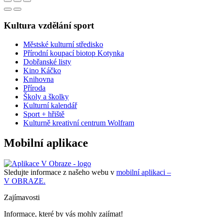
Kultura vzdělání sport
Městské kulturní středisko
Přírodní koupací biotop Kotynka
Dobřanské listy
Kino Káčko
Knihovna
Příroda
Školy a školky
Kulturní kalendář
Sport + hřiště
Kulturně kreativní centrum Wolfram
Mobilní aplikace
Sledujte informace z našeho webu v
mobilní aplikaci –
V OBRAZE.
Zajímavosti
Informace, které by vás mohly zajímat!