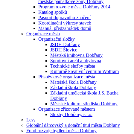
městské památkové zóny Dobřany
Program rozvoje města Dobřany 2014
Katalog spolků
Pasport dopravního značení
Koordinační výkresy staveb
Manuál předzahrádek domů
Organizace města
Organizační složky
JSDH Dobřany
JSDH Šlovice
Městská knihovna Dobřany
Sportovní areál a ubytovna
Technické služby města
Kulturně kreativní centrum Wolfram
Příspěvkové organizace města
Mateřská škola Dobřany
Základní škola Dobřany
Základní umělecká škola J.S. Bacha
Dobřany
Městské kulturní středisko Dobřany
Organizace zřizované městem
Služby Dobřany, s.r.o.
Lesy
Globální dárcovský a dotační titul města Dobřany
Fond rozvoje bydlení města Dobřany