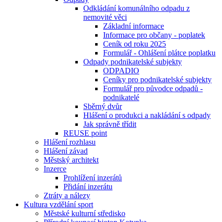
Odkládání komunálního odpadu z
nemovité věci
Základní informace
Informace pro občany - poplatek
Ceník od roku 2025
Formulář - Ohlášení plátce poplatku
Odpady podnikatelské subjekty
ODPADIO
Ceníky pro podnikatelské subjekty
Formulář pro původce odpadů -
podnikatelé
Sběrný dvůr
Hlášení o produkci a nakládání s odpady
Jak správně třídit
REUSE point
Hlášení rozhlasu
Hlášení závad
Městský architekt
Inzerce
Prohlížení inzerátů
Přidání inzerátu
Ztráty a nálezy
Kultura vzdělání sport
Městské kulturní středisko