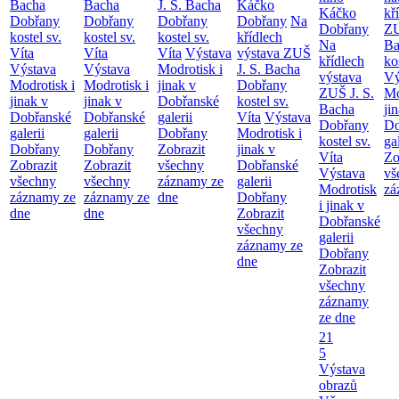
Bacha
Bacha
J. S. Bacha
Káčko
Káčko
kř
Dobřany
Dobřany
Dobřany
Dobřany
Na
Dobřany
ZU
kostel sv.
kostel sv.
kostel sv.
křídlech
Na
Ba
Víta
Víta
Víta
Výstava
výstava ZUŠ
křídlech
ko
Výstava
Výstava
Modrotisk i
J. S. Bacha
výstava
Vý
Modrotisk i
Modrotisk i
jinak v
Dobřany
ZUŠ J. S.
Mo
jinak v
jinak v
Dobřanské
kostel sv.
Bacha
ji
Dobřanské
Dobřanské
galerii
Víta
Výstava
Dobřany
Do
galerii
galerii
Dobřany
Modrotisk i
kostel sv.
ga
Dobřany
Dobřany
Zobrazit
jinak v
Víta
Zo
Zobrazit
Zobrazit
všechny
Dobřanské
Výstava
vš
všechny
všechny
záznamy ze
galerii
Modrotisk
zá
záznamy ze
záznamy ze
dne
Dobřany
i jinak v
dne
dne
Zobrazit
Dobřanské
všechny
galerii
záznamy ze
Dobřany
dne
Zobrazit
všechny
záznamy
ze dne
21
5
Výstava
obrazů