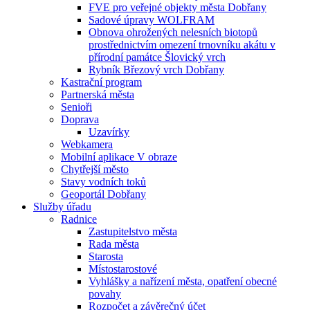
FVE pro veřejné objekty města Dobřany
Sadové úpravy WOLFRAM
Obnova ohrožených nelesních biotopů
prostřednictvím omezení trnovníku akátu v
přírodní památce Šlovický vrch
Rybník Březový vrch Dobřany
Kastrační program
Partnerská města
Senioři
Doprava
Uzavírky
Webkamera
Mobilní aplikace V obraze
Chytřejší město
Stavy vodních toků
Geoportál Dobřany
Služby úřadu
Radnice
Zastupitelstvo města
Rada města
Starosta
Místostarostové
Vyhlášky a nařízení města, opatření obecné
povahy
Rozpočet a závěrečný účet