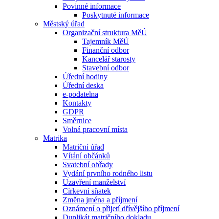
Povinné informace
Poskytnuté informace
Městský úřad
Organizační struktura MěÚ
Tajemník MěÚ
Finanční odbor
Kancelář starosty
Stavební odbor
Úřední hodiny
Úřední deska
e-podatelna
Kontakty
GDPR
Směrnice
Volná pracovní místa
Matrika
Matriční úřad
Vítání občánků
Svatební obřady
Vydání prvního rodného listu
Uzavření manželství
Církevní sňatek
Změna jména a příjmení
Oznámení o přijetí dřívějšího příjmení
Duplikát matričního dokladu