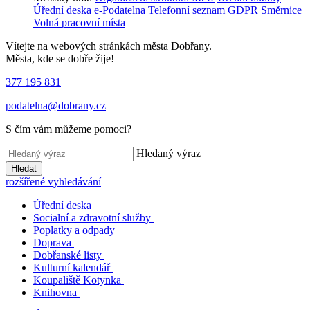
Úřední deska
e-Podatelna
Telefonní seznam
GDPR
Směrnice
Volná pracovní místa
Vítejte na webových stránkách města Dobřany.
Města, kde se dobře žije!
377 195 831
podatelna@dobrany.cz
S čím vám můžeme pomoci?
Hledaný výraz
Hledat
rozšířené vyhledávání
Úřední deska
Socialní a zdravotní služby
Poplatky a odpady
Doprava
Dobřanské listy
Kulturní kalendář
Koupaliště Kotynka
Knihovna