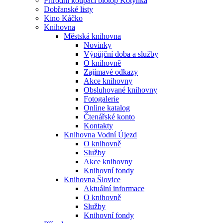
Přírodní koupací biotop Kotynka
Dobřanské listy
Kino Káčko
Knihovna
Městská knihovna
Novinky
Výpůjční doba a služby
O knihovně
Zajímavé odkazy
Akce knihovny
Obsluhované knihovny
Fotogalerie
Online katalog
Čtenářské konto
Kontakty
Knihovna Vodní Újezd
O knihovně
Služby
Akce knihovny
Knihovní fondy
Knihovna Šlovice
Aktuální informace
O knihovně
Služby
Knihovní fondy