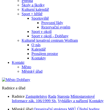
Příroda
Školy a školky
Kulturní kalendář
Sport + hřiště
Sportoviště
Provozní řády
Rezervační systém
Sport v okolí
Sport v okolí - Dobřany
Kulturně kreativní centrum Wolfram
O nás
Kalendář
Pronájem prostor
Kontakty
Kontakt
Město
Městský úřad
Radnice a úřad
Radnice
Zastupitelstvo
Rada
Starosta
Místostarostové
Informace zák. 106/1999 Sb.
Vyhlášky a nařízení
Kontakty
Městský úřad
Organizační struktura MěÚ
Úřední hodiny