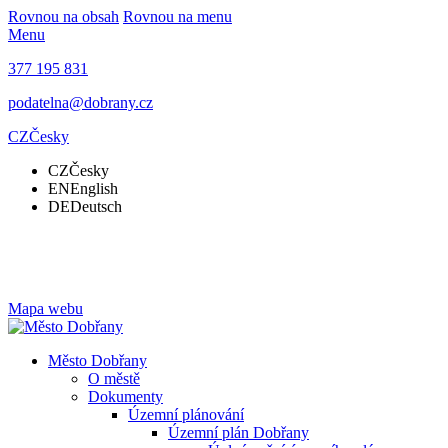
Rovnou na obsah
Rovnou na menu
Menu
377 195 831
podatelna@dobrany.cz
CZ
Česky
CZ
Česky
EN
English
DE
Deutsch
Mapa webu
Město Dobřany
O městě
Dokumenty
Územní plánování
Územní plán Dobřany