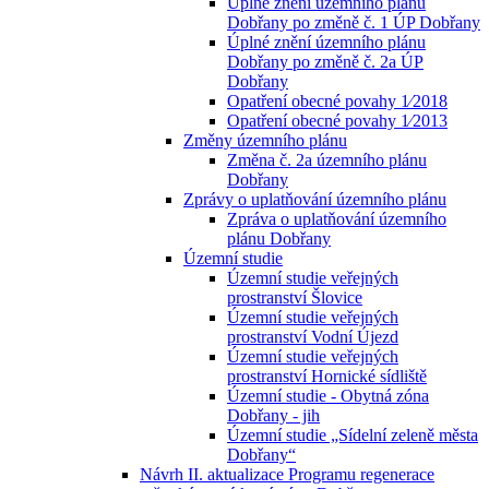
Úplné znění územního plánu
Dobřany po změně č. 1 ÚP Dobřany
Úplné znění územního plánu
Dobřany po změně č. 2a ÚP
Dobřany
Opatření obecné povahy 1⁄2018
Opatření obecné povahy 1⁄2013
Změny územního plánu
Změna č. 2a územního plánu
Dobřany
Zprávy o uplatňování územního plánu
Zpráva o uplatňování územního
plánu Dobřany
Územní studie
Územní studie veřejných
prostranství Šlovice
Územní studie veřejných
prostranství Vodní Újezd
Územní studie veřejných
prostranství Hornické sídliště
Územní studie - Obytná zóna
Dobřany - jih
Územní studie „Sídelní zeleně města
Dobřany“
Návrh II. aktualizace Programu regenerace