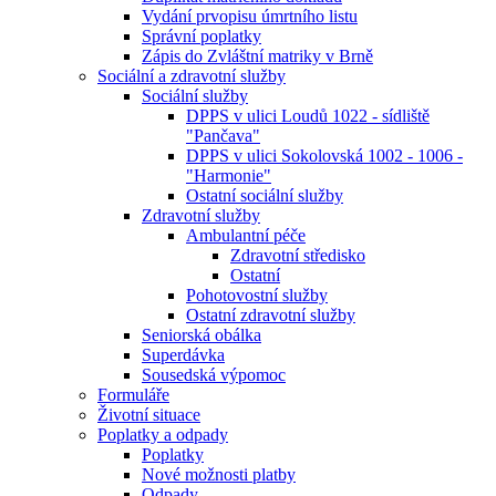
Vydání prvopisu úmrtního listu
Správní poplatky
Zápis do Zvláštní matriky v Brně
Sociální a zdravotní služby
Sociální služby
DPPS v ulici Loudů 1022 - sídliště
"Pančava"
DPPS v ulici Sokolovská 1002 - 1006 -
"Harmonie"
Ostatní sociální služby
Zdravotní služby
Ambulantní péče
Zdravotní středisko
Ostatní
Pohotovostní služby
Ostatní zdravotní služby
Seniorská obálka
Superdávka
Sousedská výpomoc
Formuláře
Životní situace
Poplatky a odpady
Poplatky
Nové možnosti platby
Odpady