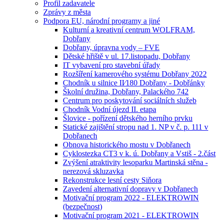
Profil zadavatele
Zprávy z města
Podpora EU, národní programy a jiné
Kulturní a kreativní centrum WOLFRAM,
Dobřany
Dobřany, úpravna vody – FVE
Dětské hřiště v ul. 17.listopadu, Dobřany
IT vybavení pro stavební úřady
Rozšíření kamerového systému Dobřany 2022
Chodník u silnice II⁄180 Dobřany - Dobřánky
Školní družina, Dobřany, Palackého 742
Centrum pro poskytování sociálních služeb
Chodník Vodní újezd II. etapa
Šlovice - pořízení dětského herního prvku
Statické zajištění stropu nad 1. NP v č. p. 111 v
Dobřanech
Obnova historického mostu v Dobřanech
Cyklostezka CT3 v k. ú. Dobřany a Vstiš - 2.část
Zvýšení atraktivity lesoparku Martinská stěna -
nerezová skluzavka
Rekonstrukce lesní cesty Siňora
Zavedení alternativní dopravy v Dobřanech
Motivační program 2022 - ELEKTROWIN
(bezpečnost)
Motivační program 2021 - ELEKTROWIN