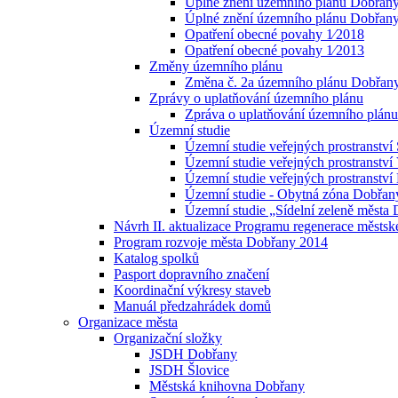
Úplné znění územního plánu Dobřan
Úplné znění územního plánu Dobřan
Opatření obecné povahy 1⁄2018
Opatření obecné povahy 1⁄2013
Změny územního plánu
Změna č. 2a územního plánu Dobřan
Zprávy o uplatňování územního plánu
Zpráva o uplatňování územního plán
Územní studie
Územní studie veřejných prostranství 
Územní studie veřejných prostranství
Územní studie veřejných prostranství 
Územní studie - Obytná zóna Dobřany
Územní studie „Sídelní zeleně města
Návrh II. aktualizace Programu regenerace měst
Program rozvoje města Dobřany 2014
Katalog spolků
Pasport dopravního značení
Koordinační výkresy staveb
Manuál předzahrádek domů
Organizace města
Organizační složky
JSDH Dobřany
JSDH Šlovice
Městská knihovna Dobřany