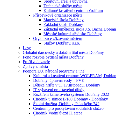
Sportovní areál a ubytovna
Technické služby města
Kulturně kreativní centrum Wolfram
Příspěvkové organizace města
Mateřská škola Dobřany
Základní škola Dobřany
Základní umělecká škola J.S. Bacha Dobřa
Městské kulturní středisko Dobřany
Organizace zřizované městem
Služby Dobřany, s.r.o.
Lesy
Globální dárcovský a dotační titul města Dobřany
Fond rozvoje bydlení města Dobřany
Profil zadavatele
Zprávy z města
Podpora EU, národní programy a jiné
Kulturní a kreativní centrum WOLFRAM, Dobřa
Dobřany, úpravna vody – FVE
Dětské hřiště v ul. 17.listopadu, Dobřany
IT vybavení pro stavební úřady
Rozšíření kamerového systému Dobřany 2022
Chodník u silnice II⁄180 Dobřany - Dobřánky
Školní družina, Dobřany, Palackého 742
Centrum pro poskytování sociálních služeb
Chodník Vodní újezd II. etapa