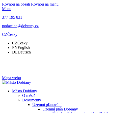
Rovnou na obsah
Rovnou na menu
Menu
377 195 831
podatelna@dobrany.cz
CZ
Česky
CZ
Česky
EN
English
DE
Deutsch
Mapa webu
Město Dobřany
O městě
Dokumenty
Územní plánování
Územní plán Dobřany