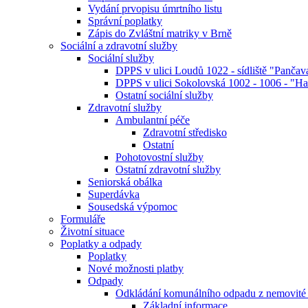
Vydání prvopisu úmrtního listu
Správní poplatky
Zápis do Zvláštní matriky v Brně
Sociální a zdravotní služby
Sociální služby
DPPS v ulici Loudů 1022 - sídliště "Pančav
DPPS v ulici Sokolovská 1002 - 1006 - "H
Ostatní sociální služby
Zdravotní služby
Ambulantní péče
Zdravotní středisko
Ostatní
Pohotovostní služby
Ostatní zdravotní služby
Seniorská obálka
Superdávka
Sousedská výpomoc
Formuláře
Životní situace
Poplatky a odpady
Poplatky
Nové možnosti platby
Odpady
Odkládání komunálního odpadu z nemovité 
Základní informace