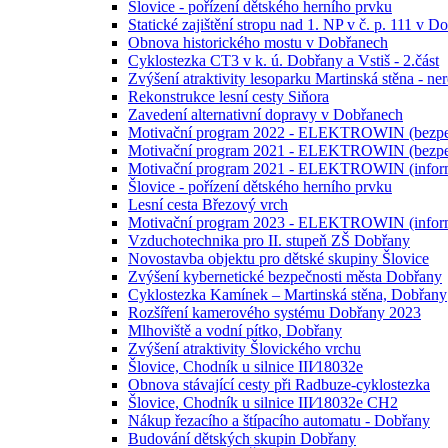
Šlovice - pořízení dětského herního prvku
Statické zajištění stropu nad 1. NP v č. p. 111 v D
Obnova historického mostu v Dobřanech
Cyklostezka CT3 v k. ú. Dobřany a Vstiš - 2.část
Zvýšení atraktivity lesoparku Martinská stěna - n
Rekonstrukce lesní cesty Siňora
Zavedení alternativní dopravy v Dobřanech
Motivační program 2022 - ELEKTROWIN (bezpe
Motivační program 2021 - ELEKTROWIN (bezpe
Motivační program 2021 - ELEKTROWIN (infor
Šlovice - pořízení dětského herního prvku
Lesní cesta Březový vrch
Motivační program 2023 - ELEKTROWIN (infor
Vzduchotechnika pro II. stupeň ZŠ Dobřany
Novostavba objektu pro dětské skupiny Šlovice
Zvýšení kybernetické bezpečnosti města Dobřany
Cyklostezka Kamínek – Martinská stěna, Dobřany
Rozšíření kamerového systému Dobřany 2023
Mlhoviště a vodní pítko, Dobřany
Zvýšení atraktivity Šlovického vrchu
Šlovice, Chodník u silnice III⁄18032e
Obnova stávající cesty při Radbuze-cyklostezka
Šlovice, Chodník u silnice III⁄18032e CH2
Nákup řezacího a štípacího automatu - Dobřany
Budování dětských skupin Dobřany