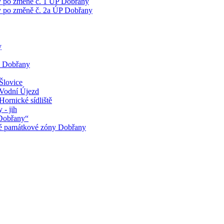
y po změně č. 1 ÚP Dobřany
y po změně č. 2a ÚP Dobřany
y
u Dobřany
Šlovice
 Vodní Újezd
Hornické sídliště
 - jih
 Dobřany“
ské památkové zóny Dobřany