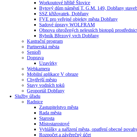
Workoutové hřiště Šlovice
Bytový dům náměstí T. G.M. 149, Dobřany staveb
SSZ křižovatek, Dobřany
FVE pro veřejné objekty města Dobřany
Sadové úpravy WOLFRAM
Obnova ohrožených nelesních biotopů prostřednict
Rybník Březový vrch Dobřany
Kastrační program
Partnerská města
Senioři
Doprava
Uzavírky
Webkamera
Mobilní aplikace V obraze
Chytřejší město
Stavy vodních toků
Geoportál Dobřany
Služby úřadu
Radnice
Zastupitelstvo města
Rada města
Starosta
Místostarostové
Vyhlášky a nařízení města, opatření obecné povah
Rozpočet a závěrečný účet