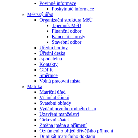
Povinné informace
Poskytnuté informace
Městský úřad
Organizační struktura MěÚ
Tajemník MěÚ
Finanční odbor
Kancelář starosty
Stavební odbor
Úřední hodiny
Úřední deska
e-podatelna
Kontakty
GDPR
Směrnice
Volná pracovní místa
Matrika
Matriční úřad
Vítání občánků
Svatební obřady
Vydání prvního rodného listu
Uzavření manželství
Církevní sňatek
Změna jména a příjmení
Oznámení o přijetí dřívějšího příjmení
Duplikát matričního dokladu