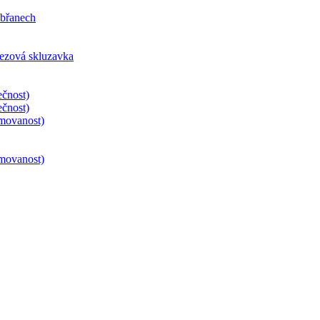
obřanech
erezová skluzavka
čnost)
čnost)
movanost)
movanost)