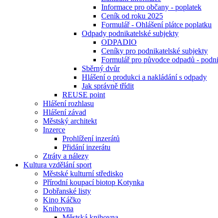
Informace pro občany - poplatek
Ceník od roku 2025
Formulář - Ohlášení plátce poplatku
Odpady podnikatelské subjekty
ODPADIO
Ceníky pro podnikatelské subjekty
Formulář pro původce odpadů - podni
Sběrný dvůr
Hlášení o produkci a nakládání s odpady
Jak správně třídit
REUSE point
Hlášení rozhlasu
Hlášení závad
Městský architekt
Inzerce
Prohlížení inzerátů
Přidání inzerátu
Ztráty a nálezy
Kultura vzdělání sport
Městské kulturní středisko
Přírodní koupací biotop Kotynka
Dobřanské listy
Kino Káčko
Knihovna
Městská knihovna